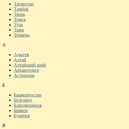
Татарстан
Тамбов
Тверь
Томск
Тула
Тыва
Тюмень
А
Адыгея
Алтай
Алтайский край
Архангельск
Астрахань
Б
Башкортостан
Белгород
Благовещенск
Брянск
Бурятия
В