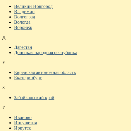
Великий Новгород
Владимир
Волгоград
Вологда
Воронеж
Д
Дагестан
Донецкая народная республика
Е
Еврейская автономная область
Екатеринбург
З
Забайкальский край
И
Иваново
Ингушетия
Иркутск