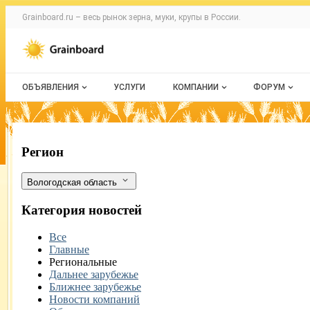
Раздел навигации по сайту grainboard.
Grainboard.ru – весь
рынок зерна, муки, крупы
в России.
Авторизация и меню пользователя
Навигация по разделам сайта grainboard.ru
ОБЪЯВЛЕНИЯ
УСЛУГИ
КОМПАНИИ
ФОРУМ
Все объявления
О каталоге компаний
Все темы
Мои объявления
Каталог компаний
Избранные
Более 3 тыс. тонн продукции АПК отпр
Фильтры
Регион
Моя компания
С моим уч
Вологодская область
Платное размещение
Категория новостей
Все
Главные
Региональные
Дальнее зарубежье
Ближнее зарубежье
Новости компаний