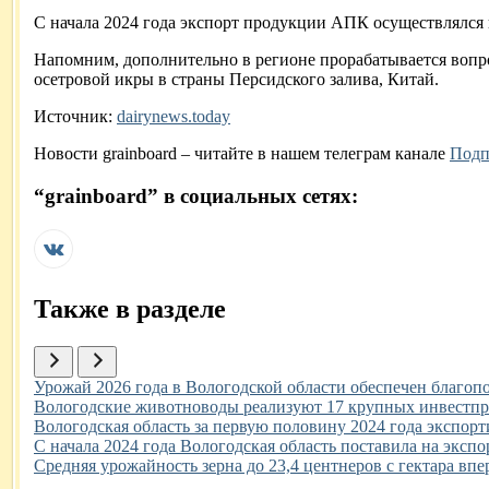
С начала 2024 года экспорт продукции АПК осуществлялся в
Напомним, дополнительно в регионе прорабатывается вопро
осетровой икры в страны Персидского залива, Китай.
Источник:
dairynews.today
Новости
grainboard
– читайте в нашем телеграм канале
Подп
“
grainboard
” в социальных сетях:
Также в разделе
Иллюстрация новости
Урожай 2026 года в Вологодской области обеспечен благоп
Иллюстрация новости
Вологодские животноводы реализуют 17 крупных инвестпро
Иллюстрация новости
Вологодская область за первую половину 2024 года экспорт
Иллюстрация новости
С начала 2024 года Вологодская область поставила на экс
Иллюстрация новости
Средняя урожайность зерна до 23,4 центнеров с гектара вп