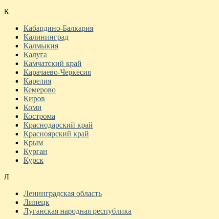
К
Кабардино-Балкария
Калининград
Калмыкия
Калуга
Камчатский край
Карачаево-Черкесия
Карелия
Кемерово
Киров
Коми
Кострома
Краснодарский край
Красноярский край
Крым
Курган
Курск
Л
Ленинградская область
Липецк
Луганская народная республика