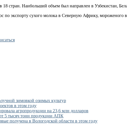
 18 стран. Наибольший объем был направлен в Узбекистан, Бела
с по экспорту сухого молока в Северную Африку, мороженого в
исаться
олучной зимовкой озимых культур
ектов в этом году
ировала агропродукции на 23,6 млн долларов
порт 5 тысяч тонн продукции АПК
ервые получена в Вологодской области в этом году