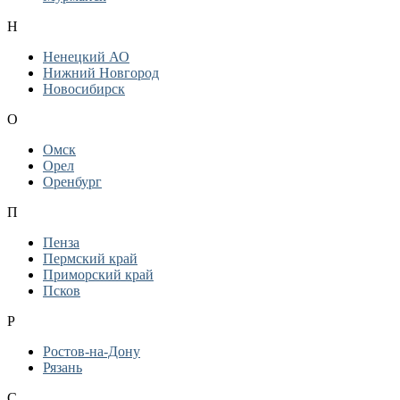
Н
Ненецкий АО
Нижний Новгород
Новосибирск
О
Омск
Орел
Оренбург
П
Пенза
Пермский край
Приморский край
Псков
Р
Ростов-на-Дону
Рязань
С