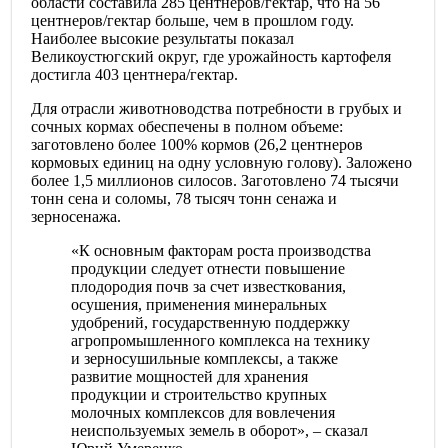
области составила 285 центнеров/гектар, что на 56
центнеров/гектар больше, чем в прошлом году.
Наиболее высокие результаты показал
Великоустюгский округ, где урожайность картофеля
достигла 403 центнера/гектар.
Для отрасли животноводства потребности в грубых и
сочных кормах обеспечены в полном объеме:
заготовлено более 100% кормов (26,2 центнеров
кормовых единиц на одну условную голову). Заложено
более 1,5 миллионов силосов. Заготовлено 74 тысячи
тонн сена и соломы, 78 тысяч тонн сенажа и
зерносенажа.
«К основным факторам роста производства
продукции следует отнести повышение
плодородия почв за счет известкования,
осушения, применения минеральных
удобрений, государственную поддержку
агропромышленного комплекса на технику
и зерносушильные комплексы, а также
развитие мощностей для хранения
продукции и строительство крупных
молочных комплексов для вовлечения
неиспользуемых земель в оборот», – сказал