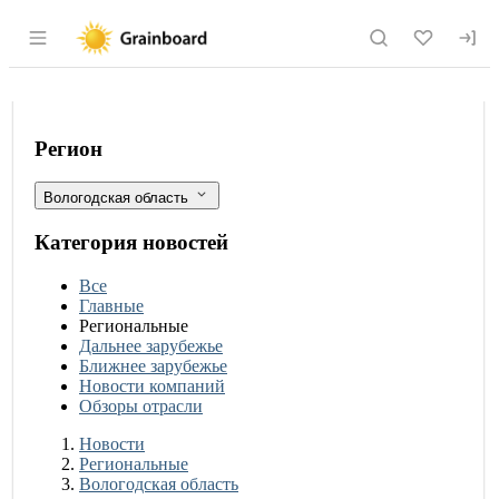
Раздел навигации по сайту grainboard.
Средняя урожайность зерна до 23,4 це
Фильтры
Регион
Вологодская область
Категория новостей
Все
Главные
Региональные
Дальнее зарубежье
Ближнее зарубежье
Новости компаний
Обзоры отрасли
Новости
Разделы
Новости
Региональные
Вологодская область