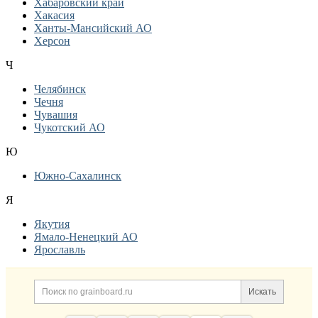
Хабаровский край
Хакасия
Ханты-Мансийский АО
Херсон
Ч
Челябинск
Чечня
Чувашия
Чукотский АО
Ю
Южно-Сахалинск
Я
Якутия
Ямало-Ненецкий АО
Ярославль
Дополнительная информация
Поиск по сайту и ссылк
Искать