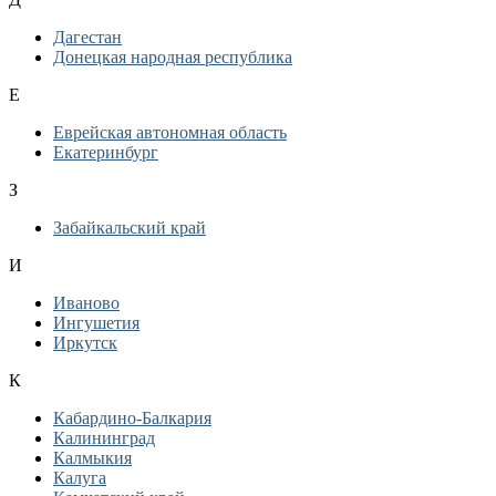
Дагестан
Донецкая народная республика
Е
Еврейская автономная область
Екатеринбург
З
Забайкальский край
И
Иваново
Ингушетия
Иркутск
К
Кабардино-Балкария
Калининград
Калмыкия
Калуга