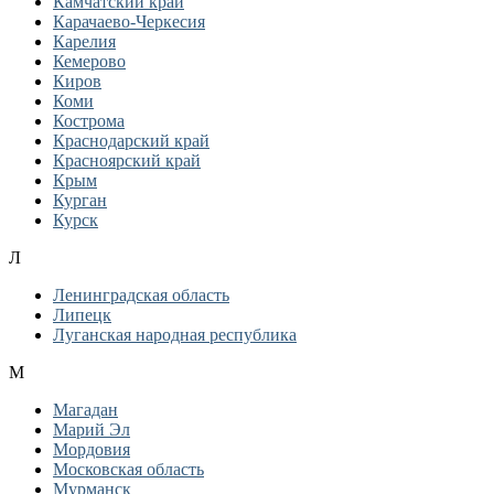
Камчатский край
Карачаево-Черкесия
Карелия
Кемерово
Киров
Коми
Кострома
Краснодарский край
Красноярский край
Крым
Курган
Курск
Л
Ленинградская область
Липецк
Луганская народная республика
М
Магадан
Марий Эл
Мордовия
Московская область
Мурманск