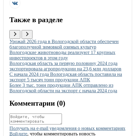
Также в разделе
Иллюстрация новости
Урожай 2026 года в Вологодской области обеспечен
благополучной зимовкой озимых культур
Иллюстрация новости
Вологодские животноводы реализуют 17 крупных
инвестпроектов в этом году
Иллюстрация новости
Вологодская область за первую половину 2024 года
экспортировала агропродукции на 23,6 млн долларов
Иллюстрация новости
С начала 2024 года Вологодская область поставила на
экспорт 5 тысяч тонн продукции АПК
Иллюстрация новости
Более 3 тыс. тонн продукции АПК отправлено из
Вологодской области на экспорт с начала 2024 года
Комментарии (
0
)
Получать на e‑mail уведомления о новых комментариях
Войдите
, чтобы комментировать новость