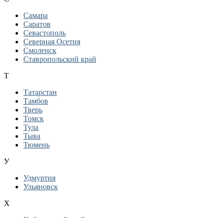
Самара
Саратов
Севастополь
Северная Осетия
Смоленск
Ставропольский край
Т
Татарстан
Тамбов
Тверь
Томск
Тула
Тыва
Тюмень
У
Удмуртия
Ульяновск
Х