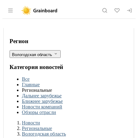
Раздел навигации по сайту grainboard.
Более 2 млрд рублей господдержки по
Фильтры
Регион
Вологодская область
Категория новостей
Все
Главные
Региональные
Дальнее зарубежье
Ближнее зарубежье
Новости компаний
Обзоры отрасли
Новости
Разделы
Новости
Региональные
Вологодская область