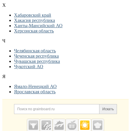
Х
Хабаровский край
Хакасия республика
Ханты-Мансийский АО
Херсонская область
Ч
Челябинская область
Чеченская республика
Чувашская республика
Чукотский АО
Я
Ямало-Ненецкий АО
Ярославская область
Дополнительная информация
Поиск по сайту и ссылк
Искать
Cсылки на полезные проекты