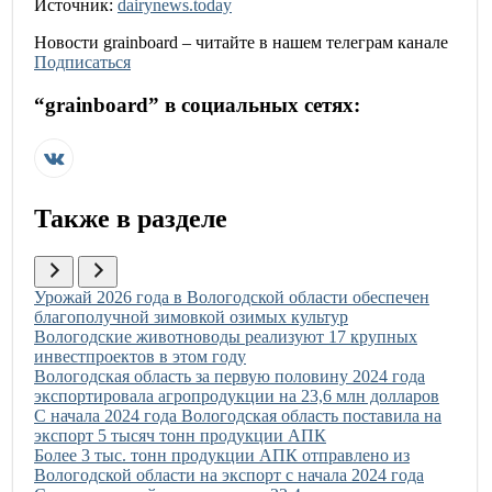
Источник:
dairynews.today
Новости
grainboard
– читайте в нашем телеграм канале
Подписаться
“
grainboard
” в социальных сетях:
Также в разделе
Иллюстрация новости
Урожай 2026 года в Вологодской области обеспечен
благополучной зимовкой озимых культур
Иллюстрация новости
Вологодские животноводы реализуют 17 крупных
инвестпроектов в этом году
Иллюстрация новости
Вологодская область за первую половину 2024 года
экспортировала агропродукции на 23,6 млн долларов
Иллюстрация новости
С начала 2024 года Вологодская область поставила на
экспорт 5 тысяч тонн продукции АПК
Иллюстрация новости
Более 3 тыс. тонн продукции АПК отправлено из
Вологодской области на экспорт с начала 2024 года