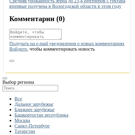
Иллюстрация новости
Средняя урожайность зерна до 23,4 центнеров с гектара
впервые получена в Вологодской области в этом году
Комментарии (
0
)
Получать на e‑mail уведомления о новых комментариях
Войдите
, чтобы комментировать новость
Выбор региона
Поиск региона
Все
Дальнее зарубежье
Ближнее зарубежье
Башкортостан республика
Москва
Санкт-Петербург
Татарстан